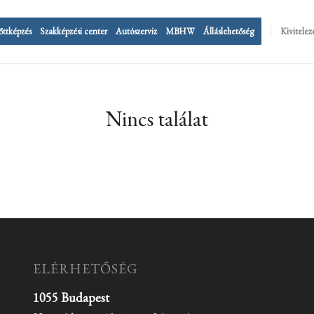
őttképzés
Szakképzési center
Autószerviz
MBHW
Álláslehetőség
Kivitelez
Nincs találat
ELÉRHETŐSÉG
1055 Budapest