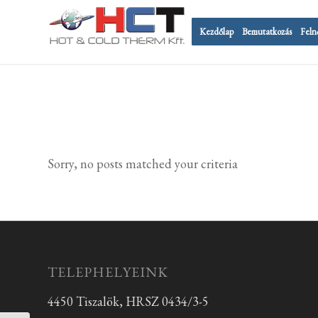
Kezdőlap
Bemutatkozás
Feln
Sorry, no posts matched your criteria
TELEPHELYEINK
4450 Tiszalök, HRSZ 0434/3-5