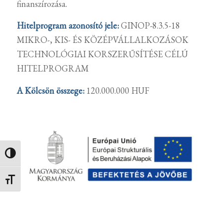
finanszírozása.
Hitelprogram azonosító jele:
GINOP-8.3.5-18
MIKRO-, KIS- ÉS KÖZÉPVÁLLALKOZÁSOK
TECHNOLÓGIAI KORSZERŰSÍTÉSE CÉLÚ
HITELPROGRAM
A Kölcsön összege:
120.000.000 HUF
Nagy kontraszt váltása
Betűméret váltása