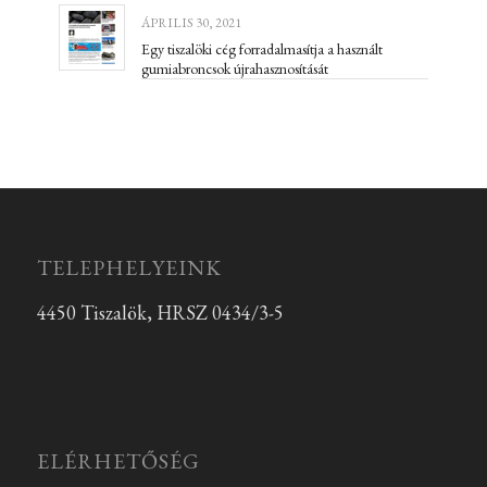
ÁPRILIS 30, 2021
Egy tiszalöki cég forradalmasítja a használt
gumiabroncsok újrahasznosítását
TELEPHELYEINK
4450 Tiszalök, HRSZ 0434/3-5
ELÉRHETŐSÉG