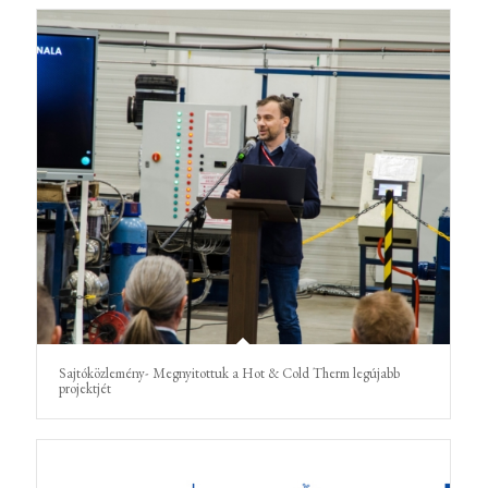
Sajtóközlemény- Megnyitottuk a Hot & Cold Therm legújabb
projektjét