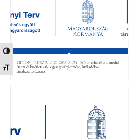
Nagy kontraszt váltása
GINOP_PLUSZ 2.1.1-21-2022-00025 - Erőforráshatékony modul
üzem és kísérleti őrlő egység kifejlesztése, hulladékok
Betűméret váltása
újrahasznosítására