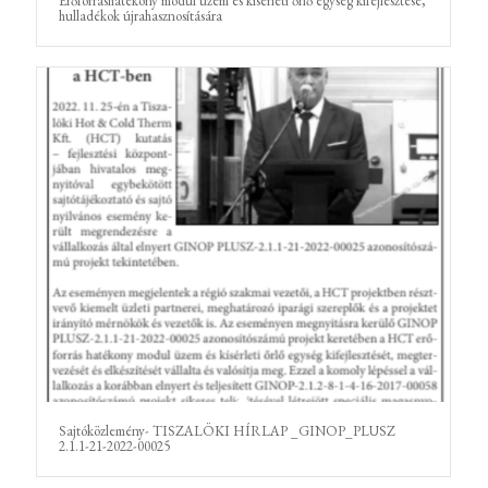
Erőforráshatékony modul üzem és kísérleti őrlő egység kifejlesztése,
hulladékok újrahasznosítására
Sajtóközlemény- TISZALÖKI HÍRLAP _GINOP_PLUSZ
2.1.1-21-2022-00025