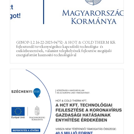
GINOP-1.2.16-22-2023-04752- A HOT & COLD THERM Kft.
fejlesztendő tevékenységeihez kapcsolódó technológia- és
eszközbeszerzések, valamint telephelyének fejlesztése megújuló
energiaforrást hasznosító technológiával