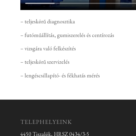
– teljeskörű diagnosztika
– futóműállítás, gumiszerelés és centírozás
– vizsgára való felkészítés
– teljeskörű szervizelés
– lengéscsillapító- és fékhatás mérés
TELEPHELYEINK
4450 Tiszalök, HRSZ 0434/3-5