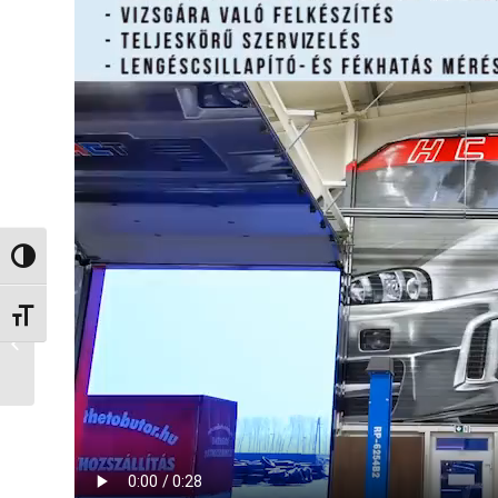
Nagy kontraszt váltása
Betűméret váltása
Kirepültek az első fecskék