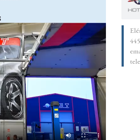
Elé
445
ema
tel