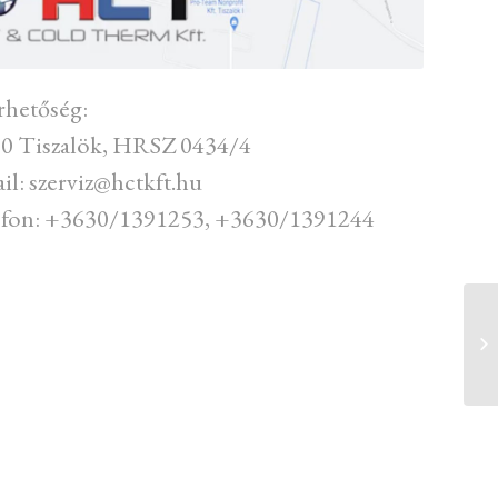
rhetőség:
0 Tiszalök, HRSZ 0434/4
il: szerviz@hctkft.hu
efon: +3630/1391253, +3630/1391244