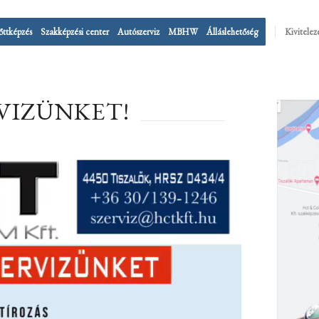
őttképzés
Szakképzési center
Autószerviz
MBHW
Álláslehetőség
Kivitelez
VIZÜNKET!