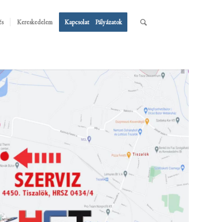
és
Kereskedelem
Kapcsolat
Pályázatok