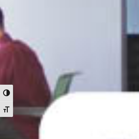
Nagy kontraszt váltása
Betűméret váltása