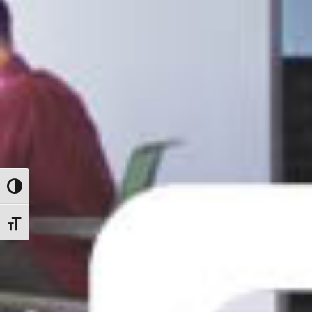
Nagy kontraszt váltása
Betűméret váltása