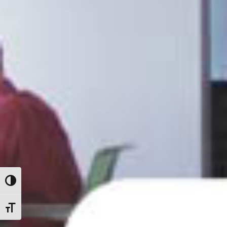
Nagy kontraszt váltása
Betűméret váltása