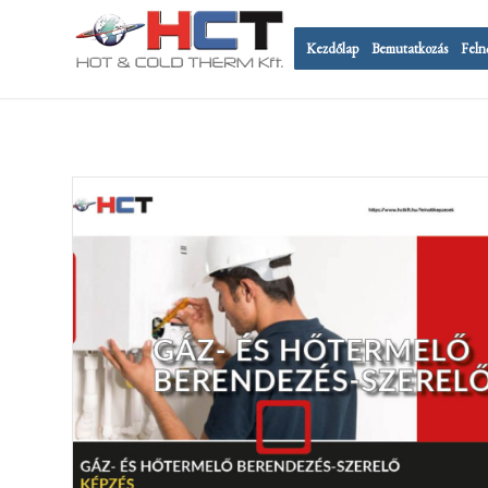
Kezdőlap
Bemutatkozás
Feln