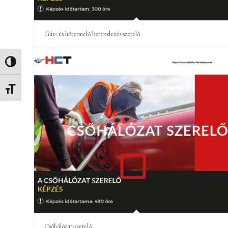
Gáz- és hőtermelő berendezés szerelő
Nagy kontraszt váltása
Betűméret váltása
Csőhálózat-szerelő