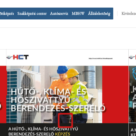
őttképzés
Szakképzési center
Autószerviz
MBHW
Álláslehetőség
Kivitelez