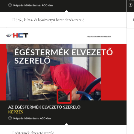
Hűtő-, klíma- és hőszivattyú berendezés-szerelő
Égéstermék elvezető szerelő